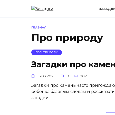
Перейти
к
ЗАГАДК
содержанию
ГЛАВНАЯ
Про природу
ПРО ПРИРОДУ
Загадки про каме
16.03.2025
0
902
Загадки про камень часто пригождаю
ребёнка базовым словам и рассказать
загадки