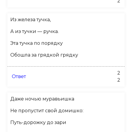
2
Из железа тучка,
А из тучки — ручка.
Эта тучка по порядку
Обошла за грядкой грядку
2
Ответ
2
Даже ночью муравьишка
Не пропустит свой домишко:
Путь-дорожку до зари