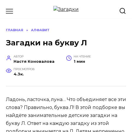
Перейти
к
содержанию
ГЛАВНАЯ
»
АЛФАВИТ
Загадки на букву Л
АВТОР
НА ЧТЕНИЕ
Настя Коновалова
1 мин
ПРОСМОТРОВ
4.3к.
Ладонь, ласточка, луна… Что объединяет все эти
слова? Правильно, буква Л! В этой подборке вы
найдёте занимательные детские загадки на
букву Л. Ответ на каждую загадку из этой
подборки начинается на Л. Детям непременно