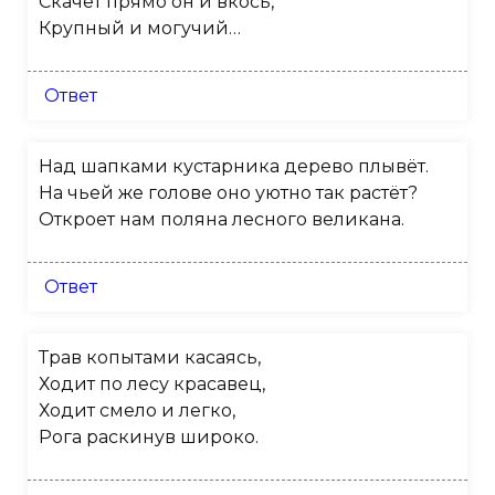
Скачет прямо он и вкось,
Крупный и могучий…
Ответ
Над шапками кустарника дерево плывёт.
На чьей же голове оно уютно так растёт?
Откроет нам поляна лесного великана.
Ответ
Трав копытами касаясь,
Ходит по лесу красавец,
Ходит смело и легко,
Рога раскинув широко.