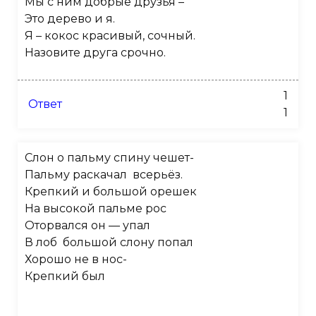
Мы с ним добрые друзья –
Это дерево и я.
Я – кокос красивый, сочный.
Назовите друга срочно.
1
Ответ
1
Слон о пальму спину чешет-
Пальму раскачал всерьёз.
Крепкий и большой орешек
На высокой пальме рос
Оторвался он — упал
В лоб большой слону попал
Хорошо не в нос-
Крепкий был