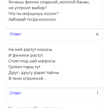
Хочешь финик сладкий, золотой банан,
не устроил выбор?
Что ты морщишь носик?
Забирай тогда кокосик.
Ответ
4
На ней растут кокосы
И финики растут.
Стоят под ней матросы
Гуляют пары тут.
Друг- другу дарят тайны
В тени огромной …
Ответ
1