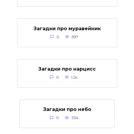
Загадки про муравейник
0
597
Загадки про нарцисс
0
1.2к.
Загадки про небо
0
534