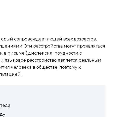
торый сопровождает людей всех возрастов,
ениями. Эти расстройства могут проявляться
и в письме ( дислексия , трудности с
и языковое расстройство является реальным
тия человека в обществе, поэтому к
льтацией.
опеда
еду