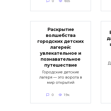
0
655
Раскрытие
волшебства
д
городских детских
лагерей:
увлекательное и
познавательное
Д
путешествие
Городские детские
лагеря — это ворота в
мир открытий
0
1.9к.