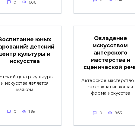
0
606
Овладение
Воспитание юных
искусством
арований: детский
актерского
центр культуры и
мастерства и
искусства
сценической реч
етский центр культуры
Актерское мастерство
и искусства является
это захватывающая
маяком
форма искусства
0
1.6к.
0
963