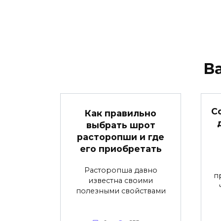
В
С
Как правильно
выбрать шрот
расторопши и где
его приобретать
Расторопша давно
п
известна своими
полезными свойствами