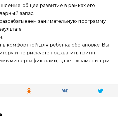
шление, общее развитие в рамках его
оварный запас.
 разрабатываем занимательную программу
зультата.
н.
т в комфортной для ребенка обстановке. Вы
итору и не рискуете подхватить грипп.
имыми сертификатами, сдает экзамены при
а