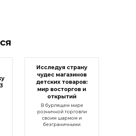
ся
Исследуя страну
чудес магазинов
ку
детских товаров:
3
мир восторгов и
открытий
В бурлящем мире
я
розничной торговли
своим шармом и
безграничными