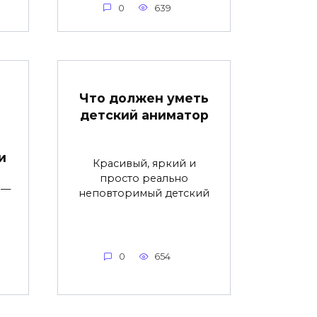
0
639
Что должен уметь
детский аниматор
и
Красивый, яркий и
просто реально
 —
неповторимый детский
0
654