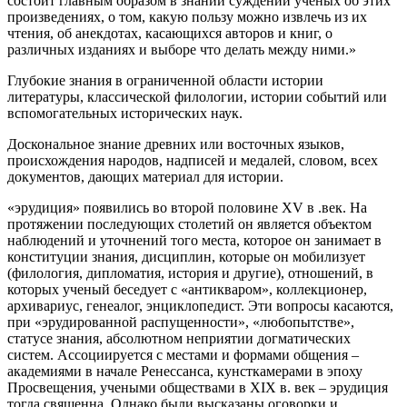
состоит главным образом в знании суждений ученых об этих
произведениях, о том, какую пользу можно извлечь из их
чтения, об анекдотах, касающихся авторов и книг, о
различных изданиях и выборе что делать между ними.»
Глубокие знания в ограниченной области истории
литературы, классической филологии, истории событий или
вспомогательных исторических наук.
Доскональное знание древних или восточных языков,
происхождения народов, надписей и медалей, словом, всех
документов, дающих материал для истории.
«эрудиция» появились во второй половине XV в .век. На
протяжении последующих столетий он является объектом
наблюдений и уточнений того места, которое он занимает в
конституции знания, дисциплин, которые он мобилизует
(филология, дипломатия, история и другие), отношений, в
которых ученый беседует с «антикваром», коллекционер,
архивариус, генеалог, энциклопедист. Эти вопросы касаются,
при «эрудированной распущенности», «любопытстве»,
статусе знания, абсолютном неприятии догматических
систем. Ассоциируется с местами и формами общения –
академиями в начале Ренессанса, кунсткамерами в эпоху
Просвещения, учеными обществами в XIX в. век – эрудиция
тогда священна. Однако были высказаны оговорки и