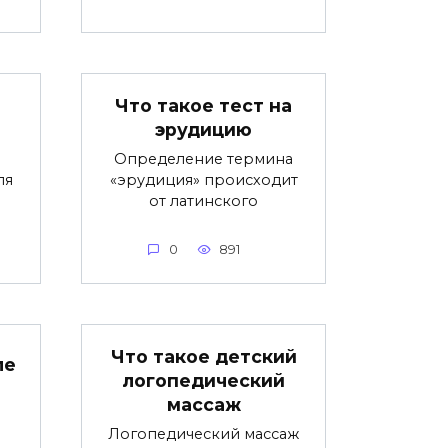
Что такое тест на
эрудицию
Определение термина
ля
«эрудиция» происходит
от латинского
0
891
Что такое детский
ле
логопедический
массаж
Логопедический массаж