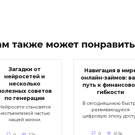
ам также может понравить
Загадки от
Навигация в мир
нейросетей и
онлайн-займов: в
несколько
путь к финансов
полезных советов
гибкости
по генерации
В сегодняшнюю быст
Нейросети становятся
развивающуюся
неотъемлемой частью
цифровую эпоху дост
нашей жизни.
0
41.5к.
0
2.7к.