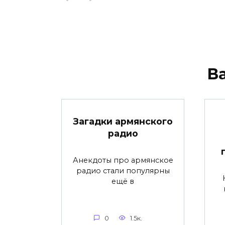
В
Загадки армянского
радио
Анекдоты про армянское
радио стали популярны
ещё в
0
1.5к.