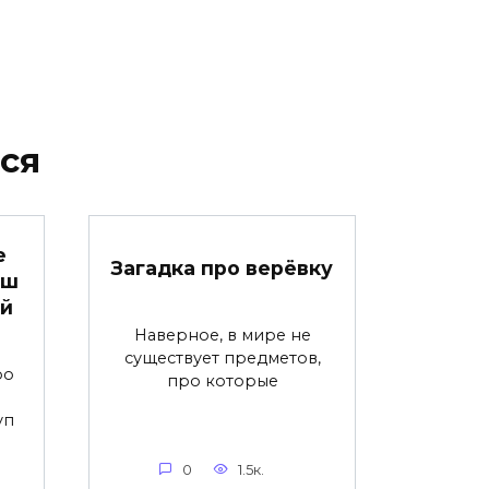
ся
е
Загадка про верёвку
аш
ой
Наверное, в мире не
существует предметов,
ро
про которые
уп
0
1.5к.