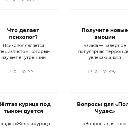
Что делает
Получите новые
психолог?
эмоции
Психолог является
Vavada — наверное
пециалистом, который
популярная перрон д
изучает внутренний
увлекающихся
0
717
0
476
ёлтая курица под
Вопросы для «По
тыном дуется
Чудес»
агадка «Жёлтая курица
«Вопросы для поле