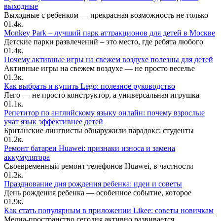
выходные
Выходные с ребенком — прекрасная возможность не только
0
1.4к.
Monkey Park – лучший парк аттракционов для детей в Москве
Детские парки развлечений – это место, где ребята любого
0
1.4к.
Почему активные игры на свежем воздухе полезны для детей
Активные игры на свежем воздухе — не просто веселье
0
1.3к.
Как выбрать и купить Lego: полезное руководство
Лего — не просто конструктор, а универсальная игрушка
0
1.1к.
Репетитор по английскому языку онлайн: почему взрослые
учат язык эффективнее детей
Британские лингвисты обнаружили парадокс: студенты
0
1.2к.
Ремонт батареи Huawei: признаки износа и замена
аккумулятора
Своевременный ремонт телефонов Huawei, в частности
0
1.2к.
Празднование дня рождения ребенка: идеи и советы
День рождения ребенка — особенное событие, которое
0
1.9к.
Как стать популярным в приложении Likee: советы новичкам
Медиа-пространство сегодня активно развивается.