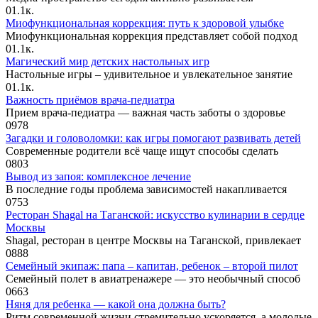
0
1.1к.
Миофункциональная коррекция: путь к здоровой улыбке
Миофункциональная коррекция представляет собой подход
0
1.1к.
Магический мир детских настольных игр
Настольные игры – удивительное и увлекательное занятие
0
1.1к.
Важность приёмов врача-педиатра
Прием врача-педиатра — важная часть заботы о здоровье
0
978
Загадки и головоломки: как игры помогают развивать детей
Современные родители всё чаще ищут способы сделать
0
803
Вывод из запоя: комплексное лечение
В последние годы проблема зависимостей накапливается
0
753
Ресторан Shagal на Таганской: искусство кулинарии в сердце
Москвы
Shagal, ресторан в центре Москвы на Таганской, привлекает
0
888
Семейный экипаж: папа – капитан, ребенок – второй пилот
Семейный полет в авиатренажере — это необычный способ
0
663
Няня для ребенка — какой она должна быть?
Ритм современной жизни стремительно ускоряется, а молодые