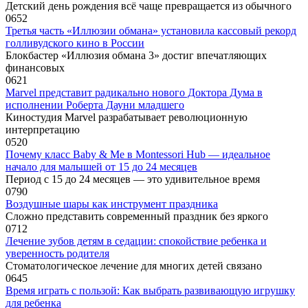
Детский день рождения всё чаще превращается из обычного
0
652
Третья часть «Иллюзии обмана» установила кассовый рекорд
голливудского кино в России
Блокбастер «Иллюзия обмана 3» достиг впечатляющих
финансовых
0
621
Marvel представит радикально нового Доктора Дума в
исполнении Роберта Дауни младшего
Киностудия Marvel разрабатывает революционную
интерпретацию
0
520
Почему класс Baby & Me в Montessori Hub — идеальное
начало для малышей от 15 до 24 месяцев
Период с 15 до 24 месяцев — это удивительное время
0
790
Воздушные шары как инструмент праздника
Сложно представить современный праздник без яркого
0
712
Лечение зубов детям в седации: спокойствие ребенка и
уверенность родителя
Стоматологическое лечение для многих детей связано
0
645
Время играть с пользой: Как выбрать развивающую игрушку
для ребенка