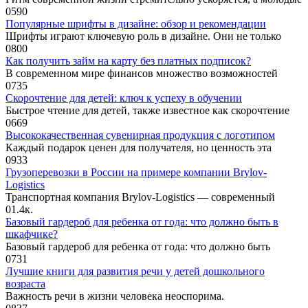
0
590
Популярные шрифты в дизайне: обзор и рекомендации
Шрифты играют ключевую роль в дизайне. Они не только
0
800
Как получить займ на карту без платных подписок?
В современном мире финансов множество возможностей
0
735
Скорочтение для детей: ключ к успеху в обучении
Быстрое чтение для детей, также известное как скорочтение
0
669
Высококачественная сувенирная продукция с логотипом
Каждый подарок ценен для получателя, но ценность эта
0
933
Грузоперевозки в России на примере компании Brylov-
Logistics
Транспортная компания Brylov-Logistics — современный
0
1.4к.
Базовый гардероб для ребенка от года: что должно быть в
шкафчике?
Базовый гардероб для ребенка от года: что должно быть
0
731
Лучшие книги для развития речи у детей дошкольного
возраста
Важность речи в жизни человека неоспорима.