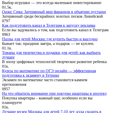
Выбор игрушки — это всегда маленькое инвестирование
0
1.5к.
Оазис Сива: Затерянный мир фараонов в объятиях пустыни
Затерянный среди бескрайних золотых песков Ливийской
0
797
Как подготовить канал в Телеграм к запуску рекламы
Если вы задумались о том, как подготовить канал в Телеграм
0
963
Пазлы для детей Москва: где купить быстро и выгодно
Бывает так: праздник завтра, а подарок — не куплен.
0
1.1к.
Товары для творчества и подарки для детей: как выбрать
лучшее
В эпоху цифровых технологий творческое развитие ребенка
0
1к.
Курсы по математике по ОГЭ онлайн — эффективная
подготовка к экзамену в Тетрике
Экзамен по математике часто становится камнем
преткновения
0
957
На что обратить внимание при покупке квартиры в ипотеку
Покупка квартиры – важный шаг, особенно если вы
планируете
0
1к.
Лучшие музеи Москвы для детей 7-10 лет: куда сходить в