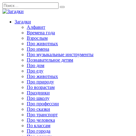
Перейти
Search
к
for:
содержанию
Загадки
Алфавит
Времена года
Взрослым
Про животных
Про имена
Про музыкальные инструменты
Познавательное детям
Про дом
Про еду
Про животных
Про природу
По возрастам
Праздники
Про школу
Про профессии
Про сказки
Про транспорт
Про человека
По классам
Про города