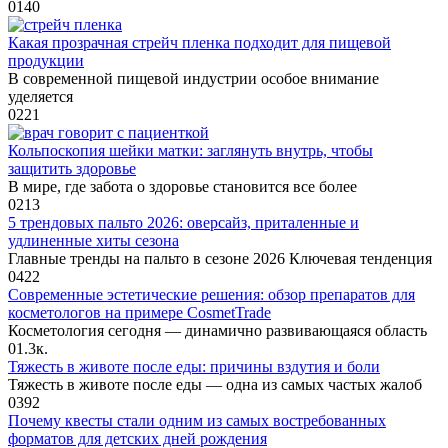
0
140
Какая прозрачная стрейч пленка подходит для пищевой
продукции
В современной пищевой индустрии особое внимание
уделяется
0
221
Кольпоскопия шейки матки: заглянуть внутрь, чтобы
защитить здоровье
В мире, где забота о здоровье становится все более
0
213
5 трендовых пальто 2026: оверсайз, приталенные и
удлиненные хиты сезона
Главные тренды на пальто в сезоне 2026 Ключевая тенденция
0
422
Современные эстетические решения: обзор препаратов для
косметологов на примере CosmetTrade
Косметология сегодня — динамично развивающаяся область
0
1.3к.
Тяжесть в животе после еды: причины вздутия и боли
Тяжесть в животе после еды — одна из самых частых жалоб
0
392
Почему квесты стали одним из самых востребованных
форматов для детских дней рождения