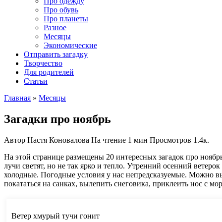
Про одежду
Про обувь
Про планеты
Разное
Месяцы
Экономические
Отправить загадку
Творчество
Для родителей
Статьи
Главная
»
Месяцы
Загадки про ноябрь
Автор
Настя Коновалова
На чтение
1 мин
Просмотров
1.4к.
На этой странице размещены 20 интересных загадок про ноябрь
лучи светят, но не так ярко и тепло. Утренний осенний ветеро
холодные. Погодные условия у нас непредсказуемые. Можно вый
покататься на санках, вылепить снеговика, приклеить нос с мо
Ветер хмурый тучи гонит