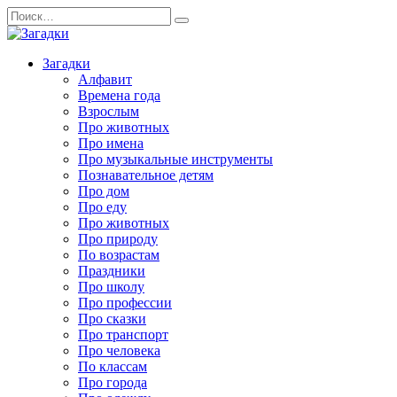
Перейти
Search
к
for:
содержанию
Загадки
Алфавит
Времена года
Взрослым
Про животных
Про имена
Про музыкальные инструменты
Познавательное детям
Про дом
Про еду
Про животных
Про природу
По возрастам
Праздники
Про школу
Про профессии
Про сказки
Про транспорт
Про человека
По классам
Про города