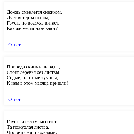
Дождь сменяется снежком,
Дует ветер за окном,
Грусть по воздуху витает,
Как же месяц называют?
Ответ
Природа скинула наряды,
Стоят деревья без листвы,
Седые, плотные туманы,
К нам в этом месяце пришли!
Ответ
Грусть и скуку нагоняет,
Та пожухлая листва,
Что ветрами и дождями,