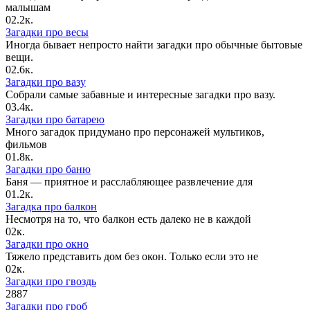
малышам
0
2.2к.
Загадки про весы
Иногда бывает непросто найти загадки про обычные бытовые
вещи.
0
2.6к.
Загадки про вазу
Собрали самые забавные и интересные загадки про вазу.
0
3.4к.
Загадки про батарею
Много загадок придумано про персонажей мультиков,
фильмов
0
1.8к.
Загадки про баню
Баня — приятное и расслабляющее развлечение для
0
1.2к.
Загадка про балкон
Несмотря на то, что балкон есть далеко не в каждой
0
2к.
Загадки про окно
Тяжело представить дом без окон. Только если это не
0
2к.
Загадки про гвоздь
2
887
Загадки про гроб