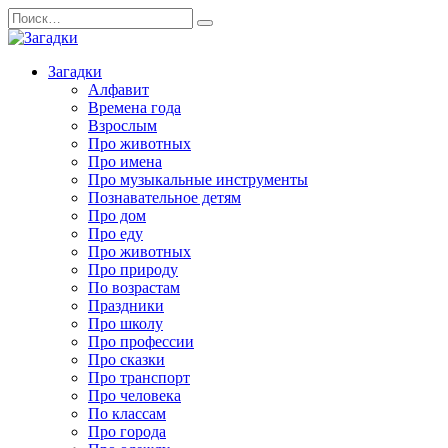
Перейти
Search
к
for:
содержанию
Загадки
Алфавит
Времена года
Взрослым
Про животных
Про имена
Про музыкальные инструменты
Познавательное детям
Про дом
Про еду
Про животных
Про природу
По возрастам
Праздники
Про школу
Про профессии
Про сказки
Про транспорт
Про человека
По классам
Про города