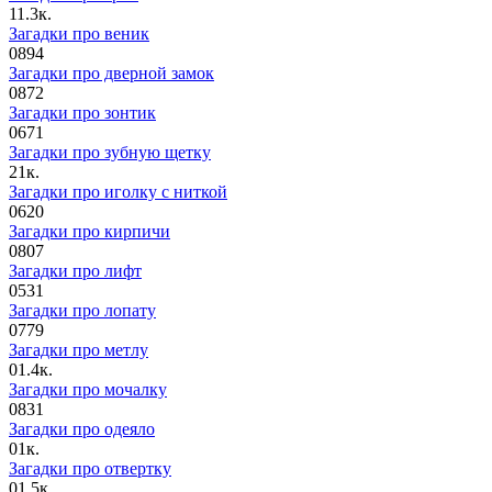
1
1.3к.
Загадки про веник
0
894
Загадки про дверной замок
0
872
Загадки про зонтик
0
671
Загадки про зубную щетку
2
1к.
Загадки про иголку с ниткой
0
620
Загадки про кирпичи
0
807
Загадки про лифт
0
531
Загадки про лопату
0
779
Загадки про метлу
0
1.4к.
Загадки про мочалку
0
831
Загадки про одеяло
0
1к.
Загадки про отвертку
0
1.5к.