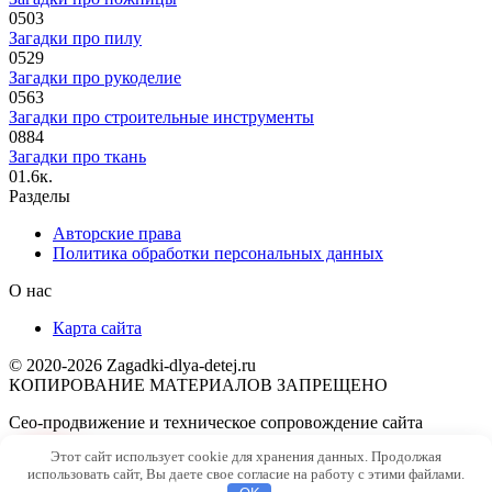
0
503
Загадки про пилу
0
529
Загадки про рукоделие
0
563
Загадки про строительные инструменты
0
884
Загадки про ткань
0
1.6к.
Разделы
Авторские права
Политика обработки персональных данных
О нас
Карта сайта
© 2020-2026 Zagadki-dlya-detej.ru
КОПИРОВАНИЕ МАТЕРИАЛОВ ЗАПРЕЩЕНО
Сео-продвижение и техническое сопровождение сайта
SiteNaWordpres.ru
Этот сайт использует cookie для хранения данных. Продолжая
использовать сайт, Вы даете свое согласие на работу с этими файлами.
Сайт работает на теме
Reboot