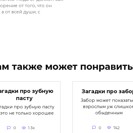
рение от того, что он
 а от всей души, с
ам также может понравить
агадки про зубную
Загадки про забо
пасту
Забор может показать
взрослым уж слишко
гадки про зубную пасту
обыденным
это не только хорошее
0
742
0
1.3к.