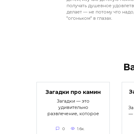
получать душевное удовлетво
делает — не потому что надо,
"огоньком" в глазах.
В
З
Загадки про камин
Загадки — это
удивительно
За
развлечение, которое
— 
0
1.6к.