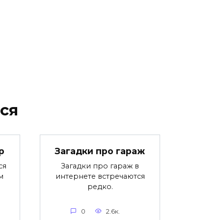
ся
р
Загадки про гараж
ся
Загадки про гараж в
м
интернете встречаются
редко.
0
2.6к.