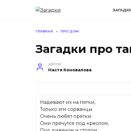
Перейти
к
ЗАГАДК
содержанию
ГЛАВНАЯ
»
ПРО ДОМ
Загадки про т
АВТОР
Настя Коновалова
Надевают их на пятки,
Только эти сорванцы
Очень любят прятки.
Они прячутся под креслом,
Под диваном и столом,