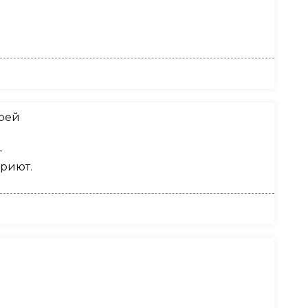
ерей
—
риют.