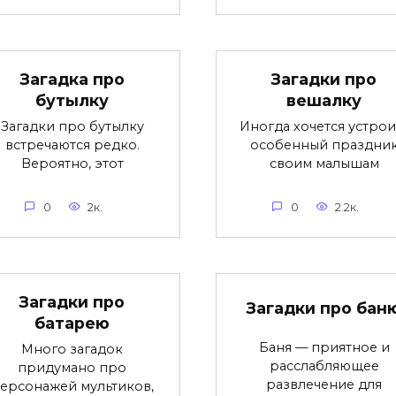
Загадка про
Загадки про
бутылку
вешалку
Загадки про бутылку
Иногда хочется устрои
встречаются редко.
особенный праздни
Вероятно, этот
своим малышам
0
2к.
0
2.2к.
Загадки про
Загадки про бан
батарею
Баня — приятное и
Много загадок
расслабляющее
придумано про
развлечение для
ерсонажей мультиков,