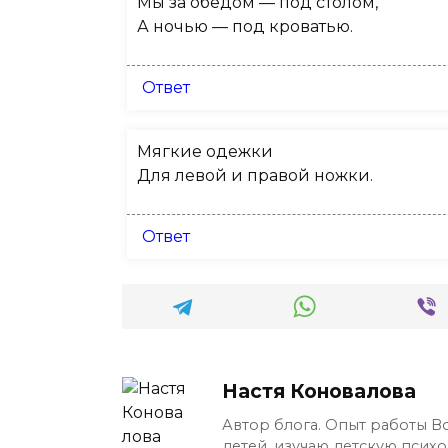
Мы за обедом — под столом,
А ночью — под кроватью.
Ответ
Мягкие одежки
Для левой и правой ножки.
Ответ
Настя Коновалова
Автор блога. Опыт работы В
детей, изучаю детскую псих