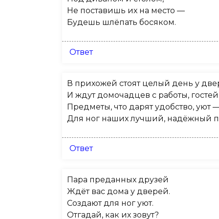
Не поставишь их на место —
Будешь шлёпать босяком.
Ответ
В прихожей стоят целый день у дв
И ждут домочадцев с работы, гостей
Предметы, что дарят удобство, уют 
Для ног наших лучший, надёжный п
Ответ
Пара преданных друзей
Ждёт вас дома у дверей.
Создают для ног уют.
Отгадай, как их зовут?