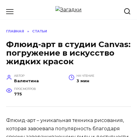
Перейти
к
содержанию
ГЛАВНАЯ
»
СТАТЬИ
Флюид-арт в студии Canvas:
погружение в искусство
жидких красок
АВТОР
НА ЧТЕНИЕ
Валентина
3 мин
ПРОСМОТРОВ
775
Флюид-арт – уникальная техника рисования,
которая завоевала популярность благодаря
своему завораживающему виду и доступности