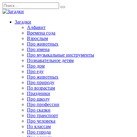
Перейти
Search
к
for:
содержанию
Загадки
Алфавит
Времена года
Взрослым
Про животных
Про имена
Про музыкальные инструменты
Познавательное детям
Про дом
Про еду
Про животных
Про природу
По возрастам
Праздники
Про школу
Про профессии
Про сказки
Про транспорт
Про человека
По классам
Про города