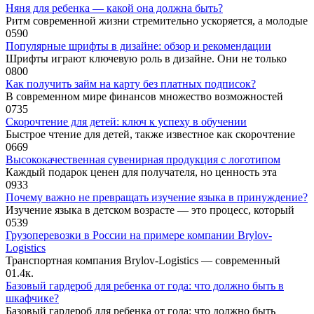
Няня для ребенка — какой она должна быть?
Ритм современной жизни стремительно ускоряется, а молодые
0
590
Популярные шрифты в дизайне: обзор и рекомендации
Шрифты играют ключевую роль в дизайне. Они не только
0
800
Как получить займ на карту без платных подписок?
В современном мире финансов множество возможностей
0
735
Скорочтение для детей: ключ к успеху в обучении
Быстрое чтение для детей, также известное как скорочтение
0
669
Высококачественная сувенирная продукция с логотипом
Каждый подарок ценен для получателя, но ценность эта
0
933
Почему важно не превращать изучение языка в принуждение?
Изучение языка в детском возрасте — это процесс, который
0
539
Грузоперевозки в России на примере компании Brylov-
Logistics
Транспортная компания Brylov-Logistics — современный
0
1.4к.
Базовый гардероб для ребенка от года: что должно быть в
шкафчике?
Базовый гардероб для ребенка от года: что должно быть