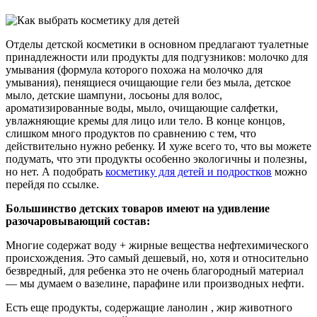
Отделы детской косметики в основном предлагают туалетные
принадлежности или продукты для подгузников: молочко для
умывания (формула которого похожа на молочко для
умывания), пенящиеся очищающие гели без мыла, детское
мыло, детские шампуни, лосьоны для волос,
ароматизированные воды, мыло, очищающие салфетки,
увлажняющие кремы для лицо или тело. В конце концов,
слишком много продуктов по сравнению с тем, что
действительно нужно ребенку. И хуже всего то, что вы можете
подумать, что эти продукты особенно экологичны и полезны,
но нет. А подобрать
косметику для детей и подростков
можно
перейдя по ссылке.
Большинство детских товаров имеют на удивление
разочаровывающий состав:
Многие содержат воду + жирные вещества нефтехимического
происхождения. Это самый дешевый, но, хотя и относительно
безвредный, для ребенка это не очень благородный материал
— мы думаем о вазелине, парафине или производных нефти.
Есть еще продукты, содержащие ланолин , жир животного