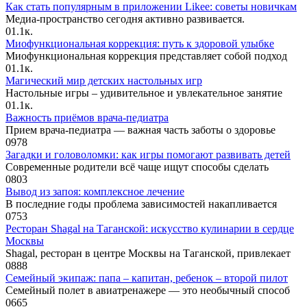
Как стать популярным в приложении Likee: советы новичкам
Медиа-пространство сегодня активно развивается.
0
1.1к.
Миофункциональная коррекция: путь к здоровой улыбке
Миофункциональная коррекция представляет собой подход
0
1.1к.
Магический мир детских настольных игр
Настольные игры – удивительное и увлекательное занятие
0
1.1к.
Важность приёмов врача-педиатра
Прием врача-педиатра — важная часть заботы о здоровье
0
978
Загадки и головоломки: как игры помогают развивать детей
Современные родители всё чаще ищут способы сделать
0
803
Вывод из запоя: комплексное лечение
В последние годы проблема зависимостей накапливается
0
753
Ресторан Shagal на Таганской: искусство кулинарии в сердце
Москвы
Shagal, ресторан в центре Москвы на Таганской, привлекает
0
888
Семейный экипаж: папа – капитан, ребенок – второй пилот
Семейный полет в авиатренажере — это необычный способ
0
665