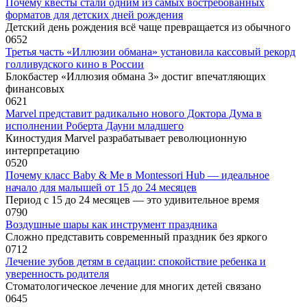
Почему квесты стали одним из самых востребованных
форматов для детских дней рождения
Детский день рождения всё чаще превращается из обычного
0
652
Третья часть «Иллюзии обмана» установила кассовый рекорд
голливудского кино в России
Блокбастер «Иллюзия обмана 3» достиг впечатляющих
финансовых
0
621
Marvel представит радикально нового Доктора Дума в
исполнении Роберта Дауни младшего
Киностудия Marvel разрабатывает революционную
интерпретацию
0
520
Почему класс Baby & Me в Montessori Hub — идеальное
начало для малышей от 15 до 24 месяцев
Период с 15 до 24 месяцев — это удивительное время
0
790
Воздушные шары как инструмент праздника
Сложно представить современный праздник без яркого
0
712
Лечение зубов детям в седации: спокойствие ребенка и
уверенность родителя
Стоматологическое лечение для многих детей связано
0
645