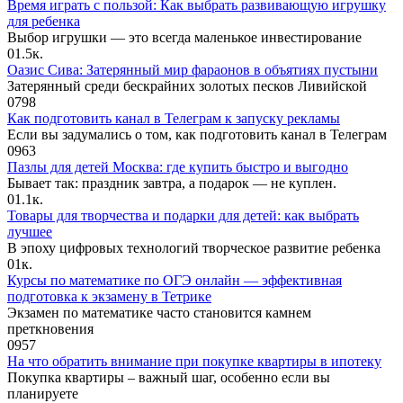
Время играть с пользой: Как выбрать развивающую игрушку
для ребенка
Выбор игрушки — это всегда маленькое инвестирование
0
1.5к.
Оазис Сива: Затерянный мир фараонов в объятиях пустыни
Затерянный среди бескрайних золотых песков Ливийской
0
798
Как подготовить канал в Телеграм к запуску рекламы
Если вы задумались о том, как подготовить канал в Телеграм
0
963
Пазлы для детей Москва: где купить быстро и выгодно
Бывает так: праздник завтра, а подарок — не куплен.
0
1.1к.
Товары для творчества и подарки для детей: как выбрать
лучшее
В эпоху цифровых технологий творческое развитие ребенка
0
1к.
Курсы по математике по ОГЭ онлайн — эффективная
подготовка к экзамену в Тетрике
Экзамен по математике часто становится камнем
преткновения
0
957
На что обратить внимание при покупке квартиры в ипотеку
Покупка квартиры – важный шаг, особенно если вы
планируете