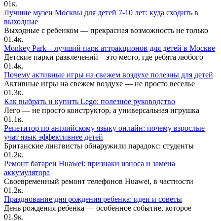
0
1к.
Лучшие музеи Москвы для детей 7-10 лет: куда сходить в
выходные
Выходные с ребенком — прекрасная возможность не только
0
1.4к.
Monkey Park – лучший парк аттракционов для детей в Москве
Детские парки развлечений – это место, где ребята любого
0
1.4к.
Почему активные игры на свежем воздухе полезны для детей
Активные игры на свежем воздухе — не просто веселье
0
1.3к.
Как выбрать и купить Lego: полезное руководство
Лего — не просто конструктор, а универсальная игрушка
0
1.1к.
Репетитор по английскому языку онлайн: почему взрослые
учат язык эффективнее детей
Британские лингвисты обнаружили парадокс: студенты
0
1.2к.
Ремонт батареи Huawei: признаки износа и замена
аккумулятора
Своевременный ремонт телефонов Huawei, в частности
0
1.2к.
Празднование дня рождения ребенка: идеи и советы
День рождения ребенка — особенное событие, которое
0
1.9к.