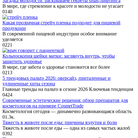
Загадка молодости: раскрываем секреты smas-лифтинга
В мире, где стремление к красоте и молодости не угасает
0
140
Какая прозрачная стрейч пленка подходит для пищевой
продукции
В современной пищевой индустрии особое внимание
уделяется
0
221
Кольпоскопия шейки матки: заглянуть внутрь, чтобы
защитить здоровье
В мире, где забота о здоровье становится все более
0
213
5 трендовых пальто 2026: оверсайз, приталенные и
удлиненные хиты сезона
Главные тренды на пальто в сезоне 2026 Ключевая тенденция
0
424
Современные эстетические решения: обзор препаратов для
косметологов на примере CosmetTrade
Косметология сегодня — динамично развивающаяся область
0
1.3к.
Тяжесть в животе после еды: причины вздутия и боли
Тяжесть в животе после еды — одна из самых частых жалоб
0
392