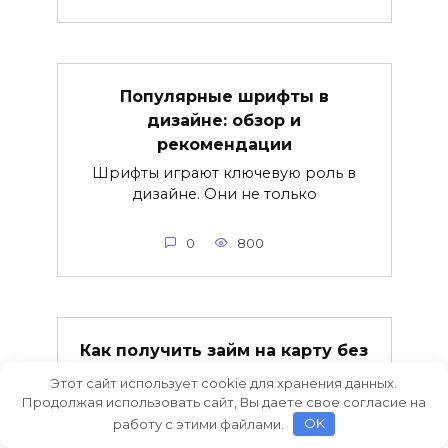
Популярные шрифты в
дизайне: обзор и
рекомендации
Шрифты играют ключевую роль в
дизайне. Они не только
0
800
Как получить займ на карту без
платных подписок?
Этот сайт использует cookie для хранения данных.
В современном мире финансов
Продолжая использовать сайт, Вы даете свое согласие на
множество возможностей
работу с этими файлами.
OK