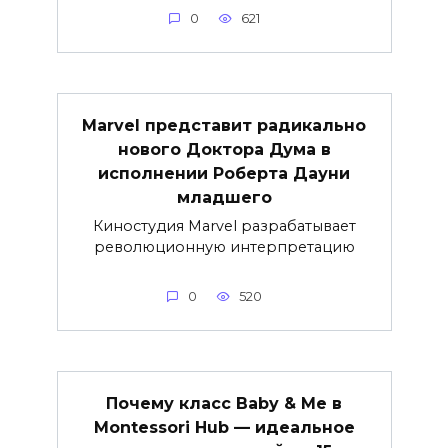
0
621
Marvel представит радикально
нового Доктора Дума в
исполнении Роберта Дауни
младшего
Киностудия Marvel разрабатывает
революционную интерпретацию
0
520
Почему класс Baby & Me в
Montessori Hub — идеальное