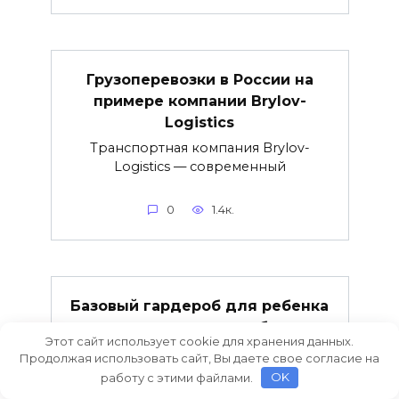
Грузоперевозки в России на
примере компании Brylov-
Logistics
Транспортная компания Brylov-
Logistics — современный
0
1.4к.
Базовый гардероб для ребенка
от года: что должно быть в
Этот сайт использует cookie для хранения данных.
шкафчике?
Продолжая использовать сайт, Вы даете свое согласие на
Базовый гардероб для ребенка от
работу с этими файлами.
OK
года: что должно быть