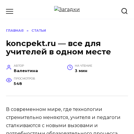
Перейти
к
содержанию
ГЛАВНАЯ
»
СТАТЬИ
koncpekt.ru — все для
учителей в одном месте
АВТОР
НА ЧТЕНИЕ
Валентина
3 мин
ПРОСМОТРОВ
548
В современном мире, где технологии
стремительно меняются, учителя и педагоги
сталкиваются с новыми вызовами и
потребностями образовательного процесса.