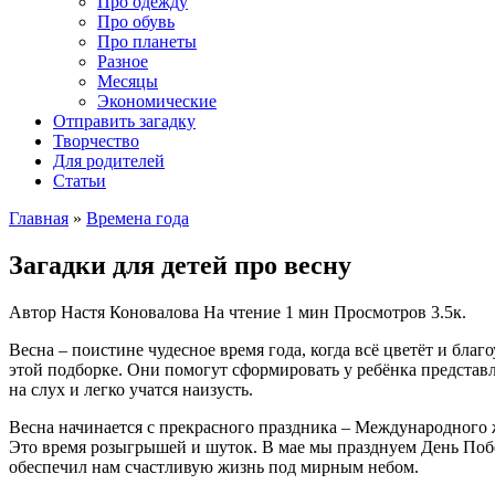
Про одежду
Про обувь
Про планеты
Разное
Месяцы
Экономические
Отправить загадку
Творчество
Для родителей
Статьи
Главная
»
Времена года
Загадки для детей про весну
Автор
Настя Коновалова
На чтение
1 мин
Просмотров
3.5к.
Весна – поистине чудесное время года, когда всё цветёт и бла
этой подборке. Они помогут сформировать у ребёнка представ
на слух и легко учатся наизусть.
Весна начинается с прекрасного праздника – Международного ж
Это время розыгрышей и шуток. В мае мы празднуем День Поб
обеспечил нам счастливую жизнь под мирным небом.