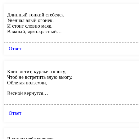
Длинный тонкий стебелек
Увенчал алый огонек.
И стоит словно маяк,
Важный, ярко-красный…
Ответ
Клин летит, курлыча к югу,
Чтоб не встретить злую вьюгу.
Облетая полземли,
Весной вернутся…
Ответ
В синем небе голосок,