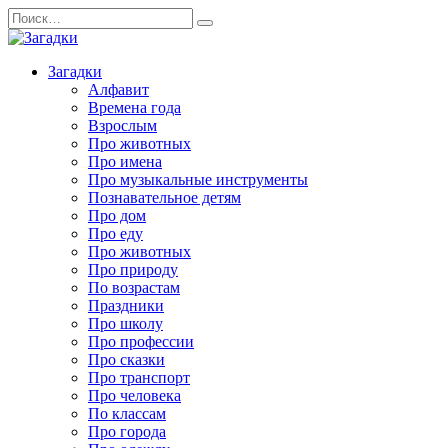
Перейти
Search
к
for:
содержанию
Загадки
Алфавит
Времена года
Взрослым
Про животных
Про имена
Про музыкальные инструменты
Познавательное детям
Про дом
Про еду
Про животных
Про природу
По возрастам
Праздники
Про школу
Про профессии
Про сказки
Про транспорт
Про человека
По классам
Про города