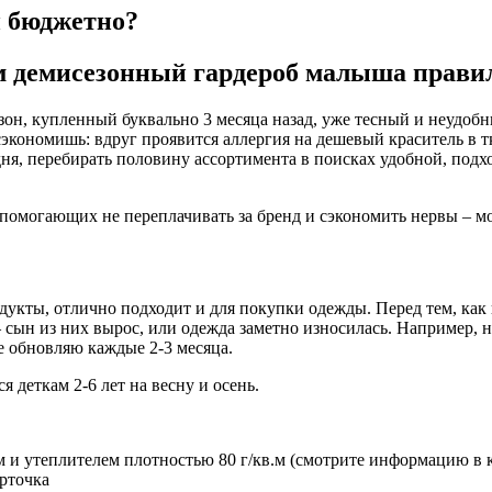
и бюджетно?
м демисезонный гардероб малыша прави
езон, купленный буквально 3 месяца назад, уже тесный и неудоб
сэкономишь: вдруг проявится аллергия на дешевый краситель в т
ня, перебирать половину ассортимента в поисках удобной, подх
помогающих не переплачивать за бренд и сэкономить нервы – мо
дукты, отлично подходит и для покупки одежды. Перед тем, как 
 сын из них вырос, или одежда заметно износилась. Например, н
е обновляю каждые 2-3 месяца.
 деткам 2-6 лет на весну и осень.
м и утеплителем плотностью 80 г/кв.м (смотрите информацию в к
рточка