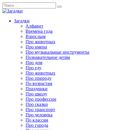
Перейти
Search
к
for:
содержанию
Загадки
Алфавит
Времена года
Взрослым
Про животных
Про имена
Про музыкальные инструменты
Познавательное детям
Про дом
Про еду
Про животных
Про природу
По возрастам
Праздники
Про школу
Про профессии
Про сказки
Про транспорт
Про человека
По классам
Про города