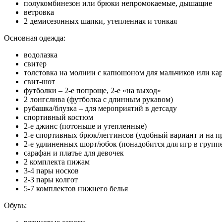
полукомбинезон или брюки непромокаемые, дышащие
ветровка
2 демисезонных шапки, утепленная и тонкая
Основная одежда:
водолазка
свитер
толстовка на молнии с капюшоном для мальчиков или кар
свит-шот
футболки – 2-е попроще, 2-е «на выход»
2 лонгслива (футболка с длинным рукавом)
рубашка/блузка – для мероприятий в детсаду
спортивный костюм
2-е джинс (потоньше и утепленные)
2-е спортивных брюк/леггинсов (удобный вариант и на про
2-е удлиненных шорт/юбок (понадобится для игр в групп
сарафан и платье для девочек
2 комплекта пижам
3-4 пары носков
2-3 пары колгот
5-7 комплектов нижнего белья
Обувь: