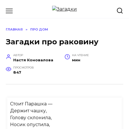
Перейти
к
содержанию
ГЛАВНАЯ
»
ПРО ДОМ
Загадки про раковину
АВТОР
НА ЧТЕНИЕ
Настя Коновалова
мин
ПРОСМОТРОВ
847
Стоит Парашка —
Держит чашку,
Голову склонила,
Носик опустила,