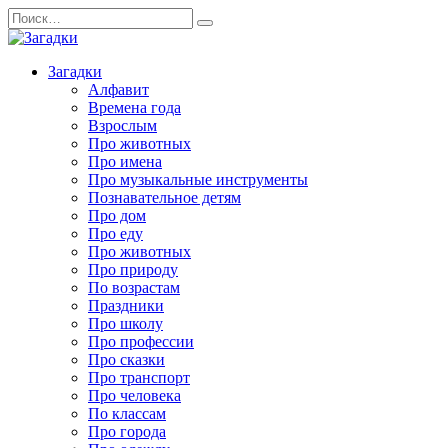
Перейти
Search
к
for:
содержанию
Загадки
Алфавит
Времена года
Взрослым
Про животных
Про имена
Про музыкальные инструменты
Познавательное детям
Про дом
Про еду
Про животных
Про природу
По возрастам
Праздники
Про школу
Про профессии
Про сказки
Про транспорт
Про человека
По классам
Про города