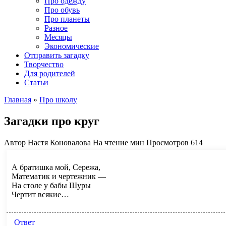
Про одежду
Про обувь
Про планеты
Разное
Месяцы
Экономические
Отправить загадку
Творчество
Для родителей
Статьи
Главная
»
Про школу
Загадки про круг
Автор
Настя Коновалова
На чтение
мин
Просмотров
614
А братишка мой, Сережа,
Математик и чертежник —
На столе у бабы Шуры
Чертит всякие…
Ответ