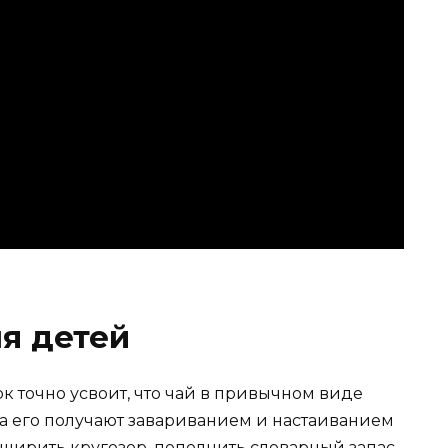
ля детей
 точно усвоит, что чай в привычном виде
, а его получают завариванием и настаиванием
сширить кругозор, пополнить словарный запас