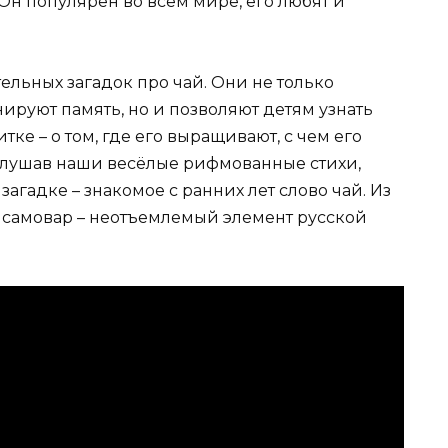
н популярен во всём мире, его любят и
льных загадок про чай. Они не только
ируют память, но и позволяют детям узнать
ке – о том, где его выращивают, с чем его
слушав наши весёлые рифмованные стихи,
загадке – знакомое с ранних лет слово чай. Из
о самовар – неотъемлемый элемент русской