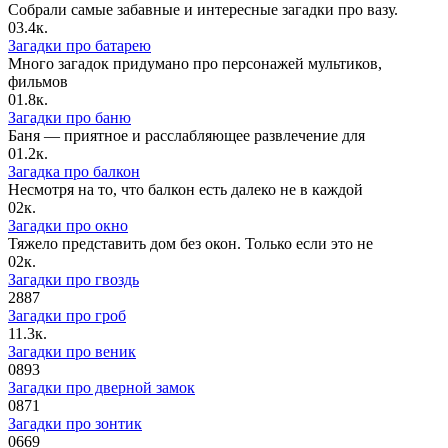
Собрали самые забавные и интересные загадки про вазу.
0
3.4к.
Загадки про батарею
Много загадок придумано про персонажей мультиков,
фильмов
0
1.8к.
Загадки про баню
Баня — приятное и расслабляющее развлечение для
0
1.2к.
Загадка про балкон
Несмотря на то, что балкон есть далеко не в каждой
0
2к.
Загадки про окно
Тяжело представить дом без окон. Только если это не
0
2к.
Загадки про гвоздь
2
887
Загадки про гроб
1
1.3к.
Загадки про веник
0
893
Загадки про дверной замок
0
871
Загадки про зонтик
0
669