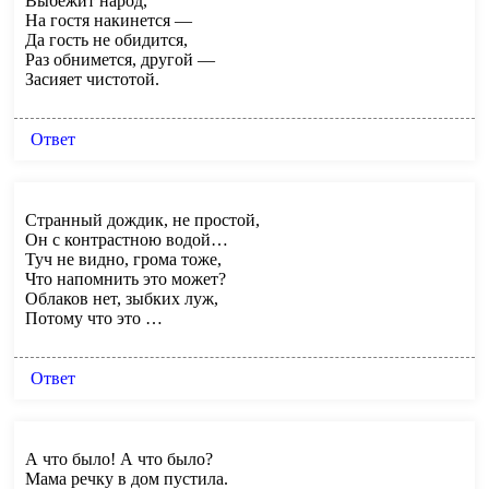
Выбежит народ,
На гостя накинется —
Да гость не обидится,
Раз обнимется, другой —
Засияет чистотой.
Ответ
Странный дождик, не простой,
Он с контрастною водой…
Туч не видно, грома тоже,
Что напомнить это может?
Облаков нет, зыбких луж,
Потому что это …
Ответ
А что было! А что было?
Мама речку в дом пустила.