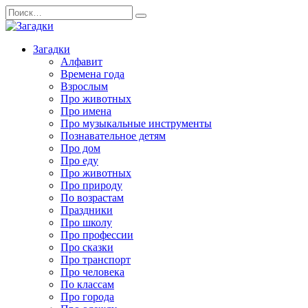
Перейти
Search
к
for:
содержанию
Загадки
Алфавит
Времена года
Взрослым
Про животных
Про имена
Про музыкальные инструменты
Познавательное детям
Про дом
Про еду
Про животных
Про природу
По возрастам
Праздники
Про школу
Про профессии
Про сказки
Про транспорт
Про человека
По классам
Про города