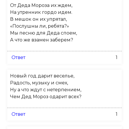
От Деда Мороза их ждем,
На утренник гордо идем.
В мешок он их упрятал,
«
Послушны ли, ребята?»
Мы песню для Деда споем,
А что же взамен заберем?
Ответ
1
Новый год дарит веселье,
Радость, музыку и смех,
Ну а что ждут с нетерпением,
Чем Дед Мороз одарит всех?
Ответ
1