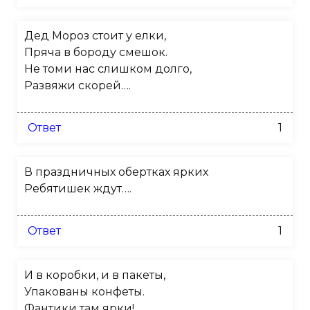
Дед Мороз стоит у елки,
Пряча в бороду смешок.
Не томи нас слишком долго,
Развяжи скорей….
Ответ
1
В праздничных обертках ярких
Ребятишек ждут….
Ответ
1
И в коробки, и в пакеты,
Упакованы конфеты.
Фантики там ярки!