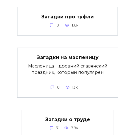
Загадки про туфли
0
1.6к.
Загадки на масленицу
Масленица – древний славянский
праздник, который популярен
0
13к.
Загадки о труде
7
7.9к.