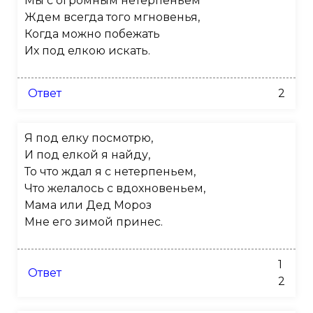
Мы с огромным нетерпеньем
Ждем всегда того мгновенья,
Когда можно побежать
Их под елкою искать.
Ответ
2
Я под елку посмотрю,
И под елкой я найду,
То что ждал я с нетерпеньем,
Что желалось с вдохновеньем,
Мама или Дед Мороз
Мне его зимой принес.
1
Ответ
2