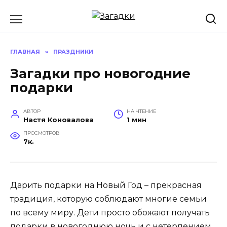
Перейти
к
содержанию
ГЛАВНАЯ
»
ПРАЗДНИКИ
Загадки про новогодние
подарки
АВТОР
НА ЧТЕНИЕ
Настя Коновалова
1 мин
ПРОСМОТРОВ
7к.
Дарить подарки на Новый Год – прекрасная
традиция, которую соблюдают многие семьи
по всему миру. Дети просто обожают получать
подарки в новогоднюю ночь и с нетерпением