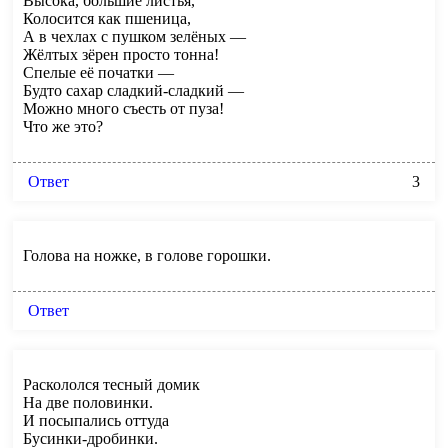
Высока, большие листья,
Колосится как пшеница,
А в чехлах с пушком зелёных —
Жёлтых зёрен просто тонна!
Спелые её початки —
Будто сахар сладкий-сладкий —
Можно много съесть от пуза!
Что же это?
Ответ
3
Голова на ножке, в голове горошки.
Ответ
Раскололся тесный домик
На две половинки.
И посыпались оттуда
Бусинки-дробинки.