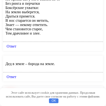
Без ринга и перчатки
Боксёрские ухватки:
На землю выберется,
Драться примется.
В нос старается он метить,
Знает — некому ответить.
Чем становится старее,
Тем драчливее и злее.
Ответ
Дед в земле – борода на земле.
Ответ
Этот сайт использует cookie для хранения данных. Продолжая
Добавим пряный аромат
использовать сайт, Вы даете свое согласие на работу с этими файлами.
В суп, картошку и салат
OK
Вкусно пахнет? Ешь скорей