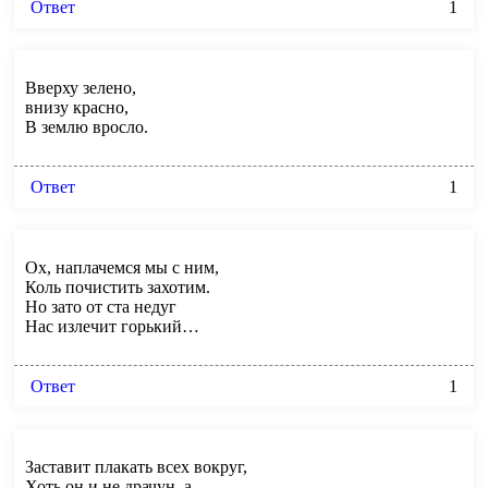
Ответ
1
Вверху зелено,
внизу красно,
В землю вросло.
Ответ
1
Ох, наплачемся мы с ним,
Коль почистить захотим.
Но зато от ста недуг
Нас излечит горький…
Ответ
1
Заставит плакать всех вокруг,
Хоть он и не драчун, а …