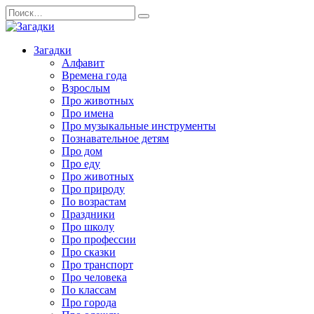
Перейти
Search
к
for:
содержанию
Загадки
Алфавит
Времена года
Взрослым
Про животных
Про имена
Про музыкальные инструменты
Познавательное детям
Про дом
Про еду
Про животных
Про природу
По возрастам
Праздники
Про школу
Про профессии
Про сказки
Про транспорт
Про человека
По классам
Про города