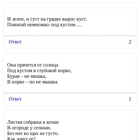
И зелен, и густ на грядке вырос куст.
Покопай немножко: под кустом …
Ответ
2
Она прячется от солнца
Под кустом в глубокой норке,
Бурая – не мишка,
В норке – но не мышка.
Ответ
1
Листья собраны в кочан
В огороде у сельчан.
Без нее во щах не густо.
Как зовут ее?