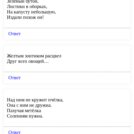
Зелёный бутон,
Листики в оборках,
На капусту небольшую,
Издали похож он!
Ответ
Желтым зонтиком расцвел
Друг всех овощей…
Ответ
Над ним не кружит пчёлка,
Она с ним не дружна.
Пахучая метёлка
Солениям нужна.
Ответ