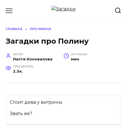
Перейти
к
содержанию
ГЛАВНАЯ
»
ПРО ИМЕНА
Загадки про Полину
АВТОР
НА ЧТЕНИЕ
Настя Коновалова
мин
ПРОСМОТРОВ
2.3к.
Стоит дева у витрины
Звать её?