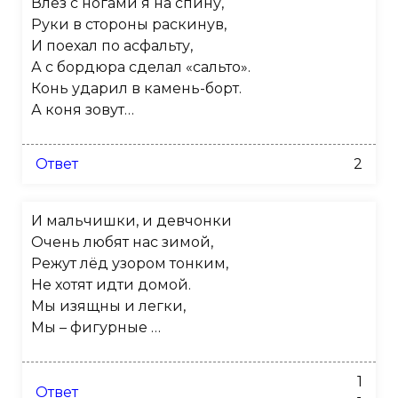
Влез с ногами я на спину,
Руки в стороны раскинув,
И поехал по асфальту,
А с бордюра сделал «сальто».
Конь ударил в камень-борт.
А коня зовут…
Ответ
2
И мальчишки, и девчонки
Очень любят нас зимой,
Режут лёд узором тонким,
Не хотят идти домой.
Мы изящны и легки,
Мы – фигурные …
1
Ответ