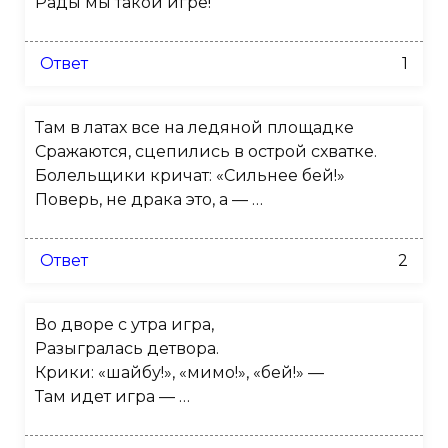
Рады мы такой игре!
Ответ
1
Там в латах все на ледяной площадке
Сражаются, сцепились в острой схватке.
Болельщики кричат: «Сильнее бей!»
Поверь, не драка это, а — …
Ответ
2
Во дворе с утра игра,
Разыгралась детвора.
Крики: «шайбу!», «мимо!», «бей!» —
Там идет игра — …