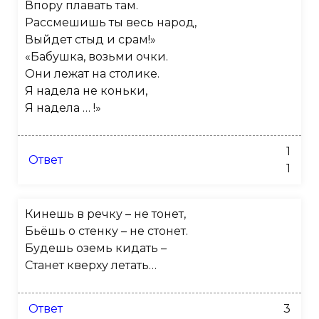
Впору плавать там.
Рассмешишь ты весь народ,
Выйдет стыд и срам!»
«Бабушка, возьми очки.
Они лежат на столике.
Я надела не коньки,
Я надела … !»
1
Ответ
1
Кинешь в речку – не тонет,
Бьёшь о стенку – не стонет.
Будешь оземь кидать –
Станет кверху летать…
Ответ
3