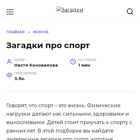
Перейти
к
содержанию
ГЛАВНАЯ
»
РАЗНОЕ
Загадки про спорт
АВТОР
НА ЧТЕНИЕ
Настя Коновалова
1 мин
ПРОСМОТРОВ
3.9к.
Говорят, что спорт – это жизнь. Физические
нагрузки делают нас сильными, здоровыми и
выносливыми. Детей стоит приучать к спорту с
ранних лет. В этой подборке вы найдёте
интересные загадки про спорт, которые