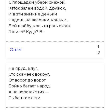
С площадки убери снежок,
Каток залей водой, дружок,
И в эти зимние деньки
Надень не валенки, коньки.
Бей шайбу, коль играть охота!
Гони её! Куда? В…
1
Ответ
2
Не пруд, а луг,
Сто скамеек вокруг,
От ворот до ворот
Бойко бегает народ.
А на воротах этих —
Рыбацкие сети.