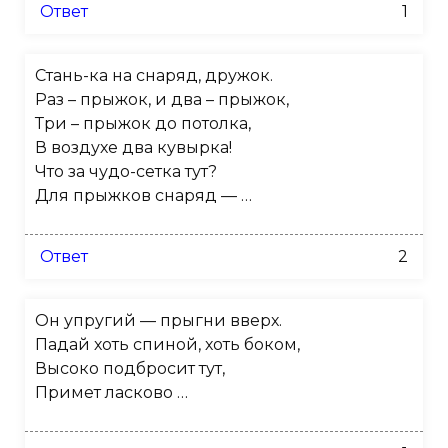
Ответ
1
Стань-ка на снаряд, дружок.
Раз – прыжок, и два – прыжок,
Три – прыжок до потолка,
В воздухе два кувырка!
Что за чудо-сетка тут?
Для прыжков снаряд — …
Ответ
2
Он упругий — прыгни вверх.
Падай хоть спиной, хоть боком,
Высоко подбросит тут,
Примет ласково …