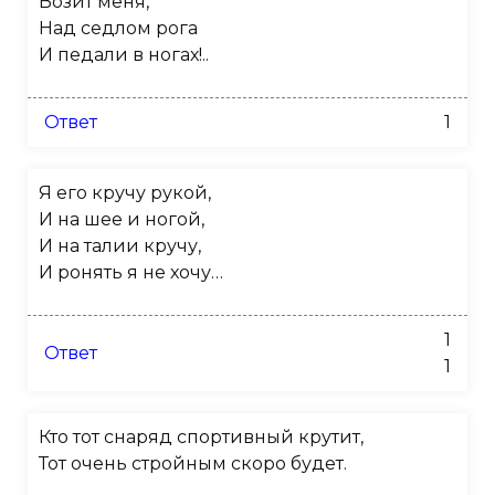
Возит меня,
Над седлом рога
И педали в ногах!..
Ответ
1
Я его кручу рукой,
И на шее и ногой,
И на талии кручу,
И ронять я не хочу…
1
Ответ
1
Кто тот снаряд спортивный крутит,
Тот очень стройным скоро будет.