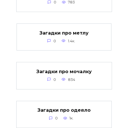
0
783
Загадки про метлу
0
1.4к.
Загадки про мочалку
0
834
Загадки про одеяло
0
1к.