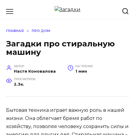
Перейти
к
содержанию
ГЛАВНАЯ
»
ПРО ДОМ
Загадки про стиральную
машину
АВТОР
НА ЧТЕНИЕ
Настя Коновалова
1 мин
ПРОСМОТРОВ
2.3к.
Бытовая техника играет важную роль в нашей
жизни. Она облегчает бремя работ по
хозяйству, позволяя человеку сохранить силы и
энергию для других дел. Стиральная машина –