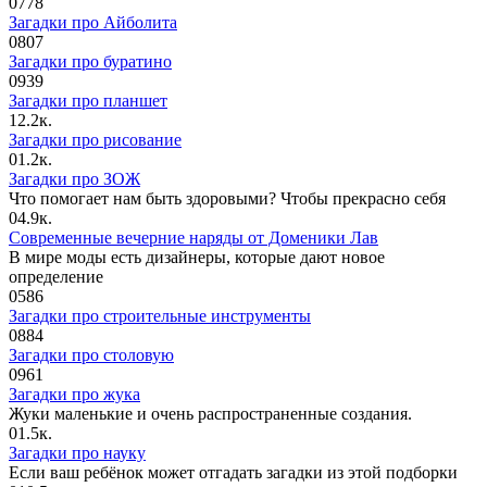
0
778
Загадки про Айболита
0
807
Загадки про буратино
0
939
Загадки про планшет
1
2.2к.
Загадки про рисование
0
1.2к.
Загадки про ЗОЖ
Что помогает нам быть здоровыми? Чтобы прекрасно себя
0
4.9к.
Современные вечерние наряды от Доменики Лав
В мире моды есть дизайнеры, которые дают новое
определение
0
586
Загадки про строительные инструменты
0
884
Загадки про столовую
0
961
Загадки про жука
Жуки маленькие и очень распространенные создания.
0
1.5к.
Загадки про науку
Если ваш ребёнок может отгадать загадки из этой подборки