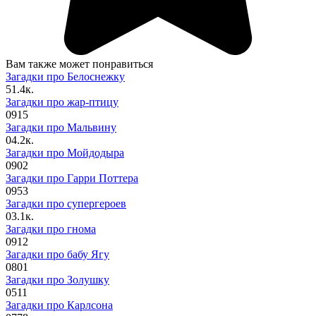
Вам также может понравиться
Загадки про Белоснежку
5
1.4к.
Загадки про жар-птицу
0
915
Загадки про Мальвину
0
4.2к.
Загадки про Мойдодыра
0
902
Загадки про Гарри Поттера
0
953
Загадки про супергероев
0
3.1к.
Загадки про гнома
0
912
Загадки про бабу Ягу
0
801
Загадки про Золушку
0
511
Загадки про Карлсона