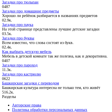
Загадки про тюльпан
0
487
Загадки про домашние предметы
Хорошо ли ребёнок разбирается в названиях предметов
0
2.9к.
Загадки про паука
На этой странице представлены лучшие детские загадки
0
3.5к.
Загадки про буквы
Всем известно, что слова состоят из букв.
0
2.4к.
Как выбрать детскую мебель
Мебель в детской комнате так же полезна, как и декоративна.
0
407
Загадки про пароход
1
1.3к.
Загадки про кастрюлю
0
622
Башкирские загадки с переводом
Башкирская культура интересна не только тем, кто живёт
5
16.2к.
Разделы
Авторские права
Политика обработки персональных данных