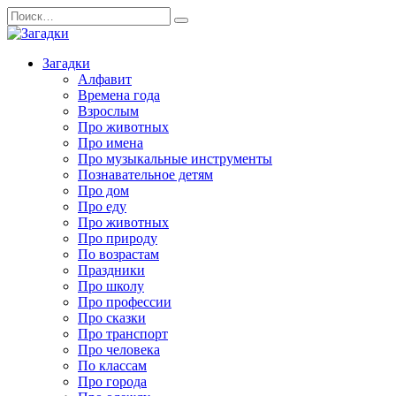
Перейти
Search
к
for:
содержанию
Загадки
Алфавит
Времена года
Взрослым
Про животных
Про имена
Про музыкальные инструменты
Познавательное детям
Про дом
Про еду
Про животных
Про природу
По возрастам
Праздники
Про школу
Про профессии
Про сказки
Про транспорт
Про человека
По классам
Про города