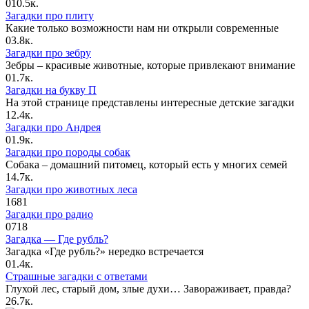
0
10.5к.
Загадки про плиту
Какие только возможности нам ни открыли современные
0
3.8к.
Загадки про зебру
Зебры – красивые животные, которые привлекают внимание
0
1.7к.
Загадки на букву П
На этой странице представлены интересные детские загадки
1
2.4к.
Загадки про Андрея
0
1.9к.
Загадки про породы собак
Собака – домашний питомец, который есть у многих семей
1
4.7к.
Загадки про животных леса
1
681
Загадки про радио
0
718
Загадка — Где рубль?
Загадка «Где рубль?» нередко встречается
0
1.4к.
Страшные загадки с ответами
Глухой лес, старый дом, злые духи… Завораживает, правда?
2
6.7к.