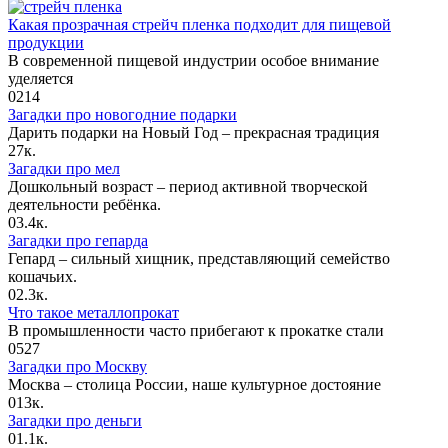
Какая прозрачная стрейч пленка подходит для пищевой
продукции
В современной пищевой индустрии особое внимание
уделяется
0
214
Загадки про новогодние подарки
Дарить подарки на Новый Год – прекрасная традиция
2
7к.
Загадки про мел
Дошкольный возраст – период активной творческой
деятельности ребёнка.
0
3.4к.
Загадки про гепарда
Гепард – сильный хищник, представляющий семейство
кошачьих.
0
2.3к.
Что такое металлопрокат
В промышленности часто прибегают к прокатке стали
0
527
Загадки про Москву
Москва – столица России, наше культурное достояние
0
13к.
Загадки про деньги
0
1.1к.