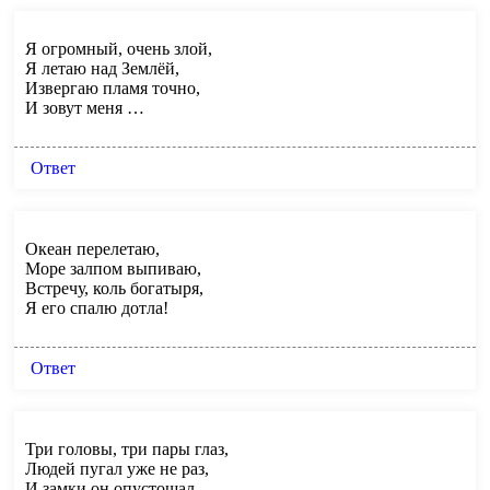
Я огромный, очень злой,
Я летаю над Землёй,
Извергаю пламя точно,
И зовут меня …
Ответ
Океан перелетаю,
Море залпом выпиваю,
Встречу, коль богатыря,
Я его спалю дотла!
Ответ
Три головы, три пары глаз,
Людей пугал уже не раз,
И замки он опустошал,