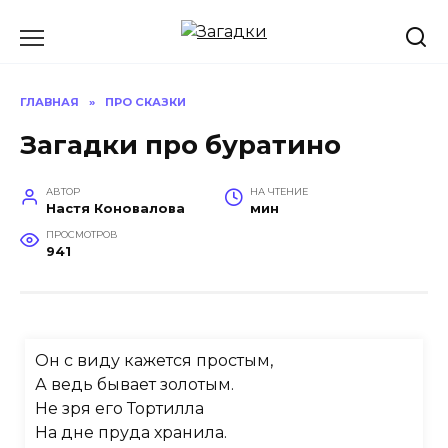
Перейти
к
содержанию
ГЛАВНАЯ
»
ПРО СКАЗКИ
Загадки про буратино
АВТОР
НА ЧТЕНИЕ
Настя Коновалова
мин
ПРОСМОТРОВ
941
Он с виду кажется простым,
А ведь бывает золотым.
Не зря его Тортилла
На дне пруда хранила.