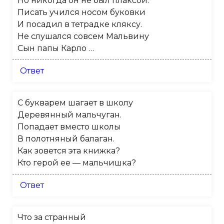
Но никогда он не был плаксой.
Писать учился носом буковки
И посадил в тетрадке кляксу.
Не слушался совсем Мальвину
Сын папы Карло …
Ответ
С букварем шагает в школу
Деревянный мальчуган.
Попадает вместо школы
В полотняный балаган.
Как зовется эта книжка?
Кто герой ее — мальчишка?
Ответ
Что за странный