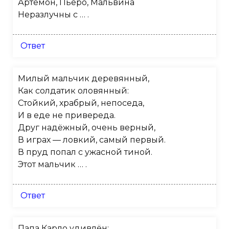
Артемон, Пьеро, Мальвина
Неразлучны с … .
Ответ
Милый мальчик деревянный,
Как солдатик оловянный:
Стойкий, храбрый, непоседа,
И в еде не привереда.
Друг надёжный, очень верный,
В играх — ловкий, самый первый.
В пруд попал с ужасной тиной.
Этот мальчик … .
Ответ
Папа Карло удивлён: