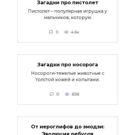
Загадки про пистолет
Пистолет – популярная игрушка у
мальчиков, которую
0
4.6к.
Загадки про носорога
Носороги-тяжелые животные с
толстой кожей и копытами.
0
858
От иероглифов до эмодзи:
Эволюция ребусов