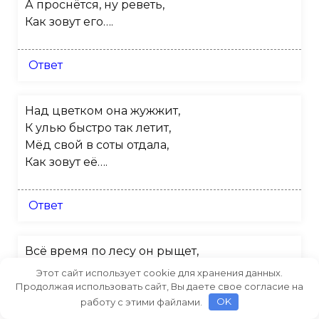
А проснётся, ну реветь,
Как зовут его….
Ответ
Над цветком она жужжит,
К улью быстро так летит,
Мёд свой в соты отдала,
Как зовут её….
Ответ
Всё время по лесу он рыщет,
Он в кустах кого-то ищет.
Этот сайт использует cookie для хранения данных.
Он из кустов зубами щёлк,
Продолжая использовать сайт, Вы даете свое согласие на
Кто скажите это….
работу с этими файлами.
OK