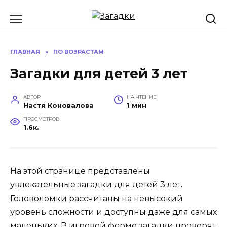
Перейти
к
содержанию
ГЛАВНАЯ
»
ПО ВОЗРАСТАМ
Загадки для детей 3 лет
АВТОР
НА ЧТЕНИЕ
Настя Коновалова
1 мин
ПРОСМОТРОВ
1.6к.
На этой странице представлены
увлекательные загадки для детей 3 лет.
Головоломки рассчитаны на невысокий
уровень сложности и доступны даже для самых
маленьких. В игровой форме загадки проверят