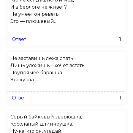
И в берлоге не живет?
Не умеет он реветь.
Это — плюшевый…
Ответ
1
Не заставишь лежа спать.
Лишь уложишь – хочет встать.
Поупрямее барашка
Эта кукла — …
Ответ
1
Серый байковый зверюшка,
Косолапый длинноушка.
Ну-ка, кто он, угадай.