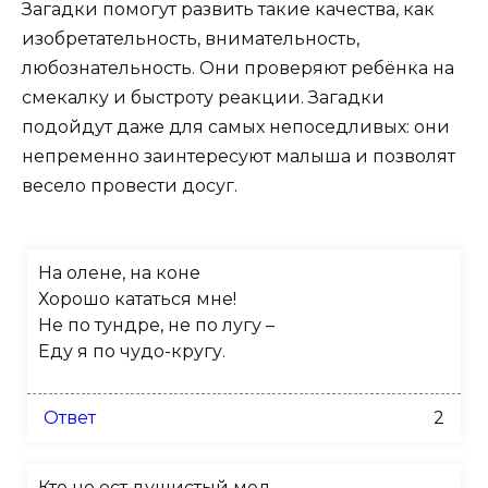
Загадки помогут развить такие качества, как
изобретательность, внимательность,
любознательность. Они проверяют ребёнка на
смекалку и быстроту реакции. Загадки
подойдут даже для самых непоседливых: они
непременно заинтересуют малыша и позволят
весело провести досуг.
На олене, на коне
Хорошо кататься мне!
Не по тундре, не по лугу –
Еду я по чудо-кругу.
Ответ
2
Кто не ест душистый мед