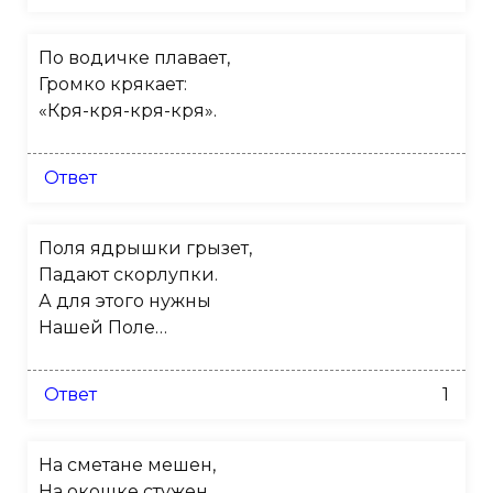
По водичке плавает,
Громко крякает:
«Кря-кря-кря-кря».
Ответ
Поля ядрышки грызет,
Падают скорлупки.
А для этого нужны
Нашей Поле…
Ответ
1
На сметане мешен,
На окошке стужен,