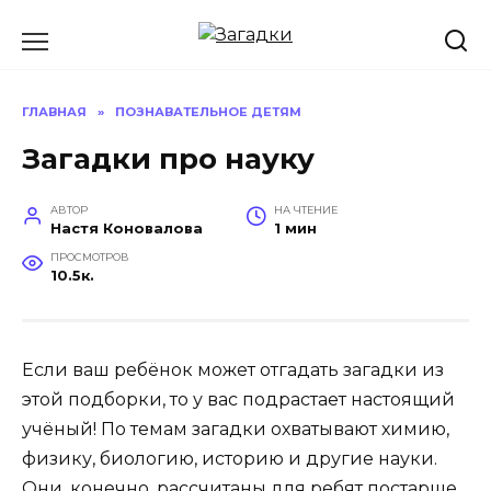
Перейти
к
содержанию
ГЛАВНАЯ
»
ПОЗНАВАТЕЛЬНОЕ ДЕТЯМ
Загадки про науку
АВТОР
НА ЧТЕНИЕ
Настя Коновалова
1 мин
ПРОСМОТРОВ
10.5к.
Если ваш ребёнок может отгадать загадки из
этой подборки, то у вас подрастает настоящий
учёный! По темам загадки охватывают химию,
физику, биологию, историю и другие науки.
Они, конечно, рассчитаны для ребят постарше